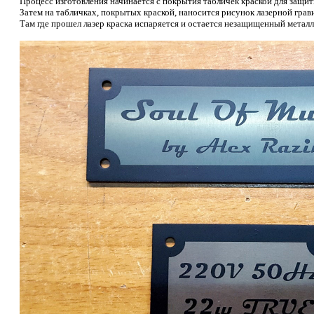
Процесс изготовления начинается с покрытия табличек краской для защит
Затем на табличках, покрытых краской, наносится рисунок лазерной грав
Там где прошел лазер краска испаряется и остается незащищенный металл